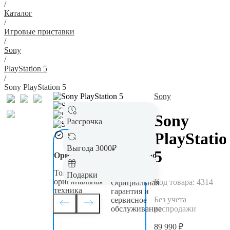
/
Каталог
/
Игровые приставки
/
Sony
/
PlayStation 5
/
Sony PlayStation 5
Sony
Sony
Рассрочка
PlayStatio
Выгода 3000₽
5
Оригинал
Гарантия до
5 лет
Только новая,
Подарки
оригинальная
Код товара:
4314
Официальная
техника
гарантия и
Без учета
сервисное
распродажи
обслуживание
89 990 ₽