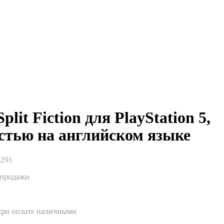
plit Fiction для PlayStation 5,
стью на английском языке
4291
спродажи
при оплате наличными