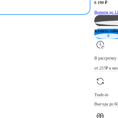
6 190 ₽
Вернем до
1
Купить сейч
В рассрочку
от
257
₽ в ме
Trade-in
Выгода до 6