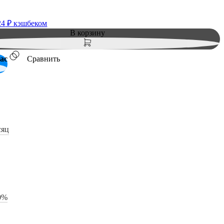
24
₽ кэшбеком
В корзину
ас
Сравнить
сяц
0%