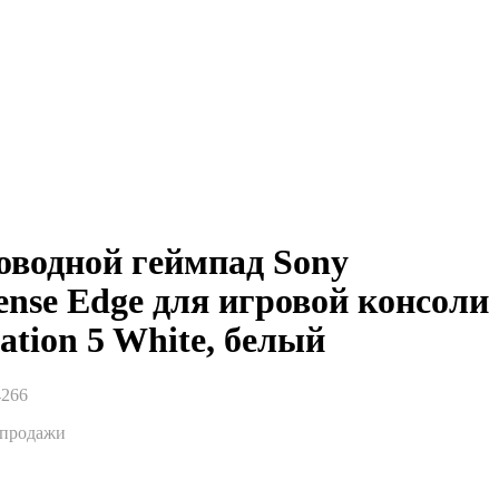
оводной геймпад Sony
ense Edge для игровой консоли
ation 5 White, белый
4266
спродажи