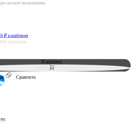
при оплате наличными
26
₽ кэшбеком
дней продажи
В корзину
ас
Сравнить
сяц