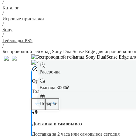
/
Каталог
/
Игровые приставки
/
Sony
/
Геймпады PS5
/
Беспроводной геймпад Sony DualSense Edge для игровой консоли
Рассрочка
Оригинал
Выгода 3000₽
Только новая, оригинальная техника
Подарки
Доставка и самовывоз
Доставка за 2 часа или самовывоз сегодня