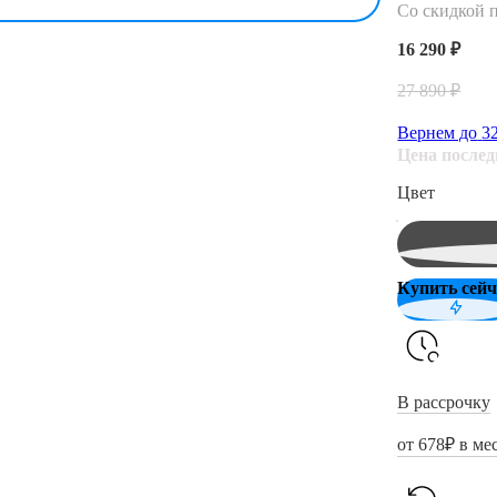
Со скидкой 
16 290 ₽
27 890 ₽
Вернем до
3
Цена после
Цвет
Купить сейч
В рассрочку
от
678
₽ в ме