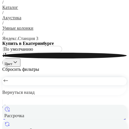
/
Каталог
/
Акустика
/
Умные колонки
/
Яндекс.Станция 3
Купить в Екатеринбурге
Цвет
Сбросить фильтры
Вернуться назад
Рассрочка
Умная колонка Яндекс.Станция 3 (Алиса, Zigbee) Чёрный
22 890 ₽