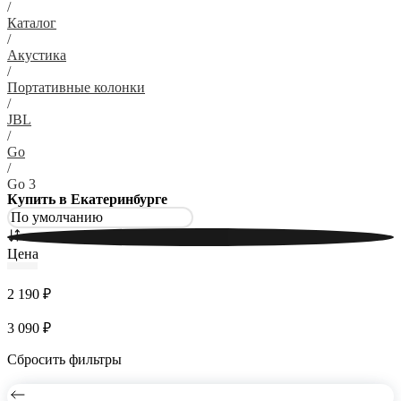
/
Каталог
/
Акустика
/
Портативные колонки
/
JBL
/
Go
/
Go 3
Купить в Екатеринбурге
Цена
2 190 ₽
3 090 ₽
Сбросить фильтры