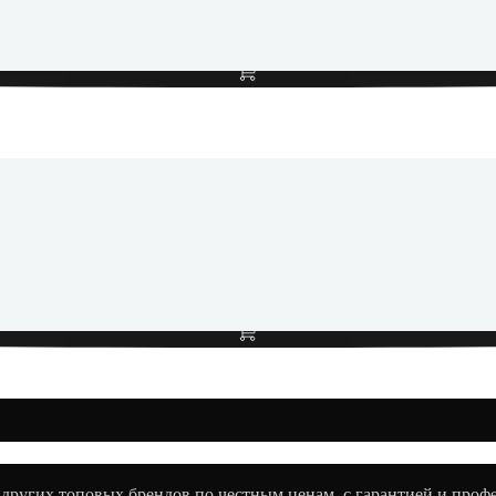
Добавить в корзину
Портативная колонка JBL Charge 5 Green
Добавить в корзину
 других топовых брендов по честным ценам, с гарантией и про