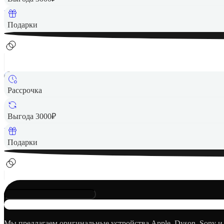
Вернем до
170
₽ кэшбеком
Подарки
Рассрочка
8 490 ₽
Выгода 3000₽
Вернем до
170
₽ кэшбеком
Подарки
Мы предлагаем оригинальные устройства Apple, Dyson, Sony и