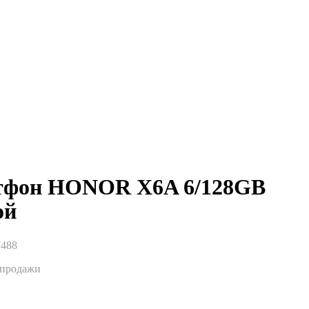
тфон HONOR X6A 6/128GB
ой
7488
спродажи