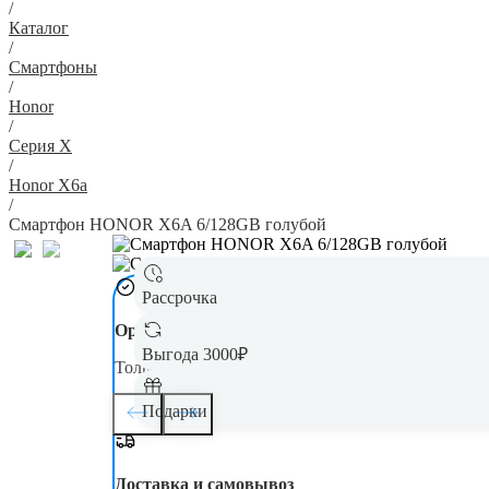
/
Каталог
/
Смартфоны
/
Honor
/
Серия X
/
Honor X6a
/
Смартфон HONOR X6A 6/128GB голубой
Рассрочка
Оригинал
Выгода 3000₽
Только новая, оригинальная техника
Подарки
Доставка и самовывоз