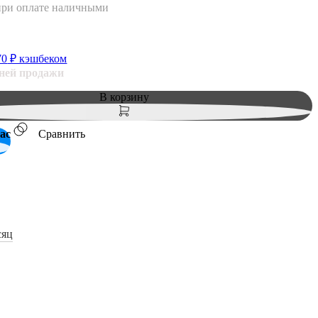
при оплате наличными
70
₽ кэшбеком
дней продажи
В корзину
ас
Сравнить
сяц