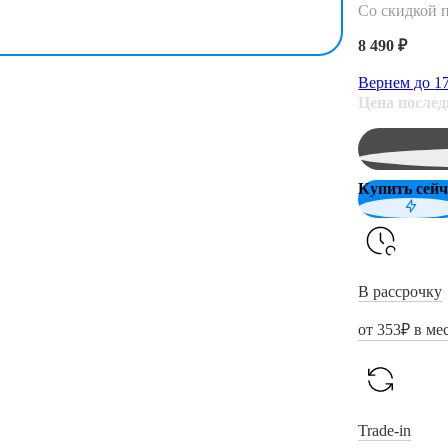
Со скидкой 
8 490 ₽
Вернем до
1
Цена после
Купить сейч
В рассрочку
от
353
₽ в ме
Trade-in