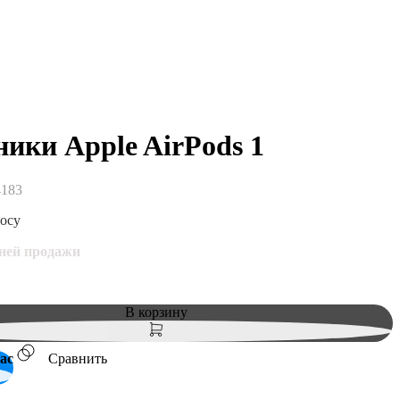
ики Apple AirPods 1
4183
росу
дней продажи
В корзину
ас
Сравнить