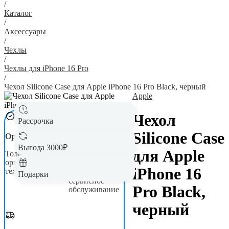
/
Каталог
/
Аксессуары
/
Чехлы
/
Чехлы для iPhone 16 Pro
/
Чехол Silicone Case для Apple iPhone 16 Pro Black, черный
Apple
Чехол
Рассрочка
Silicone Case
Оригинал
Гарантия до 5
лет
Выгода 3000₽
для Apple
Только новая,
оригинальная
Официальная
iPhone 16
техника
гарантия и
Подарки
сервисное
Pro Black,
обслуживание
черный