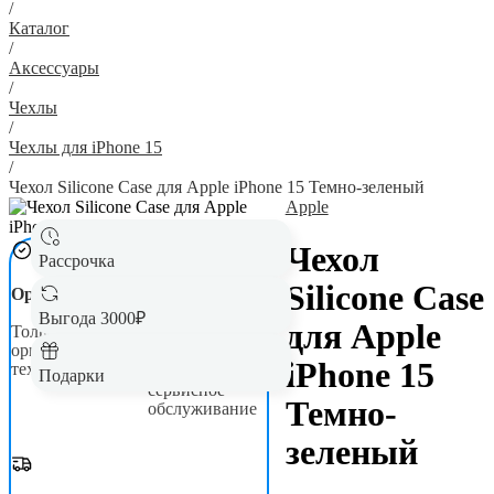
/
Каталог
/
Аксессуары
/
Чехлы
/
Чехлы для iPhone 15
/
Чехол Silicone Case для Apple iPhone 15 Темно-зеленый
Apple
Чехол
Рассрочка
Silicone Case
Оригинал
Гарантия до 5
лет
Выгода 3000₽
для Apple
Только новая,
оригинальная
Официальная
iPhone 15
техника
гарантия и
Подарки
сервисное
Темно-
обслуживание
зеленый