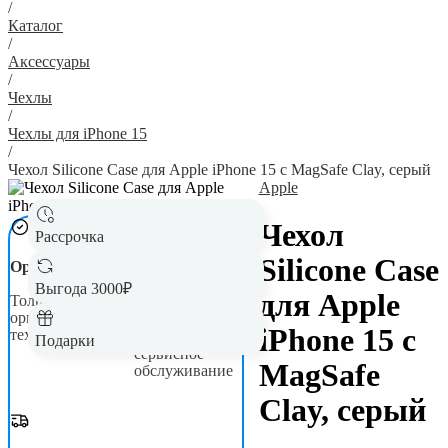
/
Каталог
/
Аксессуары
/
Чехлы
/
Чехлы для iPhone 15
/
Чехол Silicone Case для Apple iPhone 15 с MagSafe Clay, серый
Apple
Чехол
Рассрочка
Silicone Case
Оригинал
Гарантия до 5
лет
Выгода 3000₽
для Apple
Только новая,
оригинальная
Официальная
iPhone 15 с
техника
гарантия и
Подарки
сервисное
MagSafe
обслуживание
Clay, серый