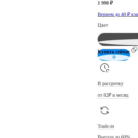
1 990 ₽
Вернем до
40
₽ кэ
Цвет
Купить сейчас
В рассрочку
от
82
₽ в месяц
Trade-in
Выгода до 60%