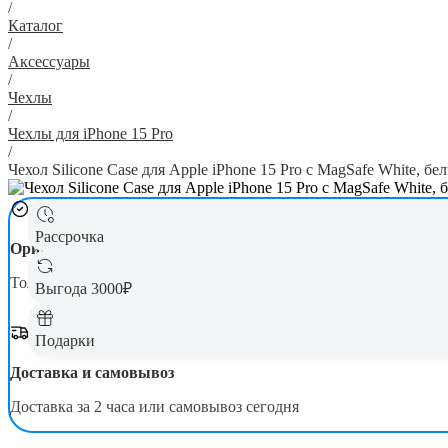
/
Каталог
/
Аксессуары
/
Чехлы
/
Чехлы для iPhone 15 Pro
/
Чехол Silicone Case для Apple iPhone 15 Pro с MagSafe White, бе
Рассрочка
Оригинал
Гарантия
Только новая, оригинальная техника
Официал
Выгода 3000₽
Подарки
Доставка и самовывоз
Доставка за 2 часа или самовывоз сегодня