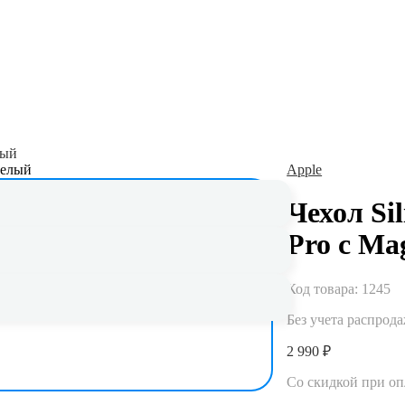
лый
Apple
Чехол Sil
 до 5 лет
Pro с Ma
ьная гарантия и сервисное обслуживание
Код товара:
1245
Без учета распрод
2 990 ₽
Со скидкой при о