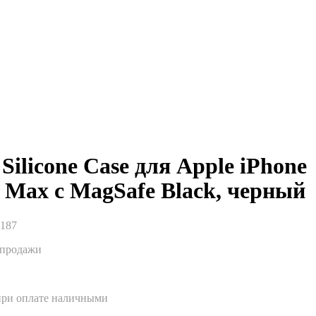
Silicone Case для Apple iPhone
o Max с MagSafe Black, черный
1187
спродажи
при оплате наличными