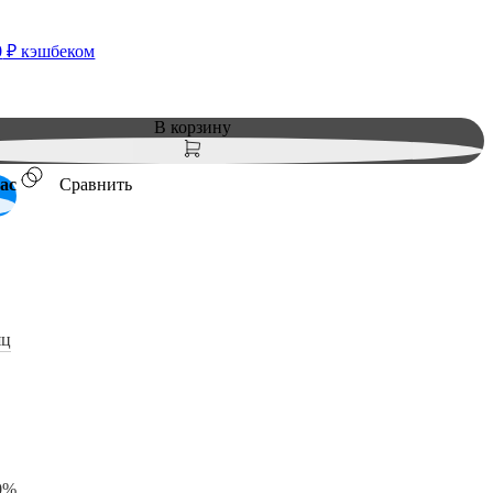
0
₽ кэшбеком
В корзину
ас
Сравнить
яц
0%