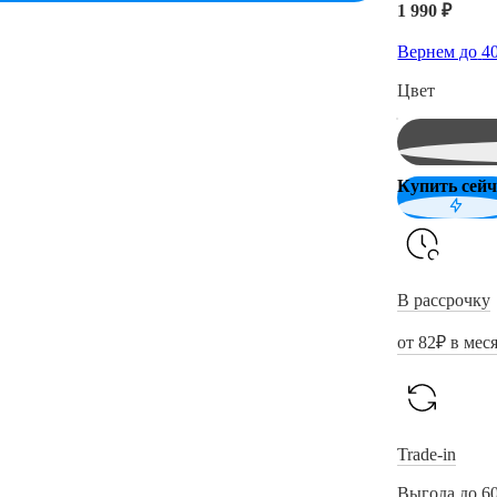
1 990 ₽
Вернем до
4
Цвет
Купить сейч
В рассрочку
от
82
₽ в мес
Trade-in
Выгода до 6