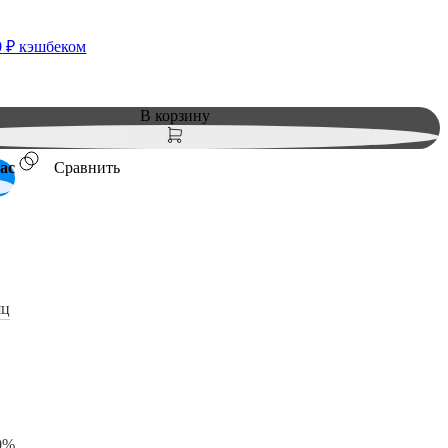
0
₽ кэшбеком
В корзину
ас
Сравнить
яц
0%