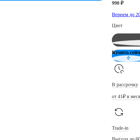
990 ₽
Вернем до
2
Цвет
Купить сейч
В рассрочку
от
41
₽ в мес
Trade-in
Выгода до 6