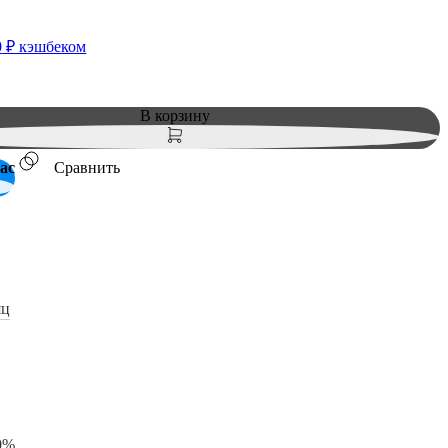
0
₽ кэшбеком
В корзину
ас
Сравнить
яц
0%