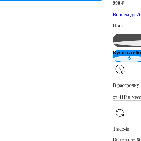
990 ₽
Вернем до
2
Цвет
Купить сейч
В рассрочку
от
41
₽ в мес
Trade-in
Выгода до 6