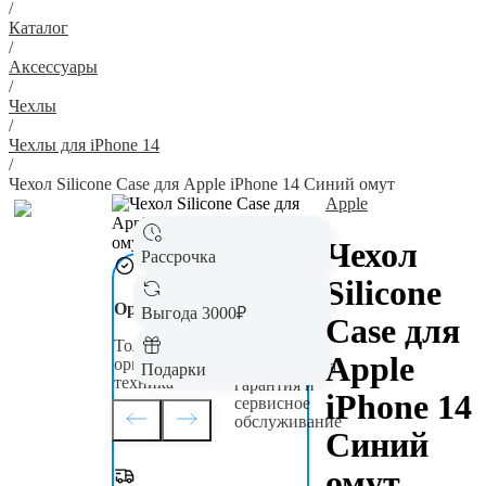
/
Каталог
/
Аксессуары
/
Чехлы
/
Чехлы для iPhone 14
/
Чехол Silicone Case для Apple iPhone 14 Синий омут
Apple
Чехол
Рассрочка
Silicone
Оригинал
Гарантия до
Выгода 3000₽
Case для
5 лет
Только новая,
Apple
оригинальная
Официальная
Подарки
техника
гарантия и
iPhone 14
сервисное
обслуживание
Синий
омут