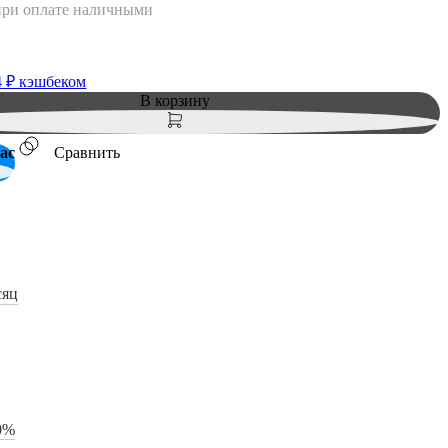
при оплате наличными
4
₽ кэшбеком
В корзину
ас
Сравнить
сяц
0%