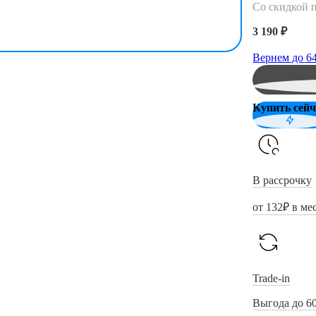
Со скидкой 
3 190 ₽
Вернем до
6
Купить сейч
В рассрочку
от
132
₽ в ме
Trade-in
Выгода до 6