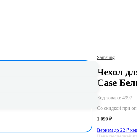
Samsung
Чехол дл
 до 5 лет
Case Бе
ьная гарантия и сервисное обслуживание
Код товара:
4997
Со скидкой при о
1 090 ₽
Вернем до
22
₽ кэ
Цена последней 