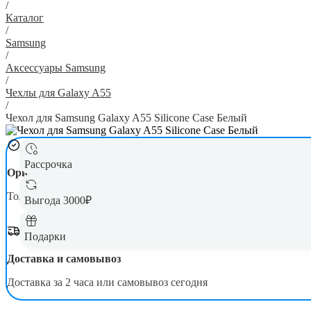
/
Каталог
/
Samsung
/
Аксессуары Samsung
/
Чехлы для Galaxy A55
/
Чехол для Samsung Galaxy A55 Silicone Case Белый
Рассрочка
Оригинал
Гарантия
Только новая, оригинальная техника
Официал
Выгода 3000₽
Подарки
Доставка и самовывоз
Доставка за 2 часа или самовывоз сегодня