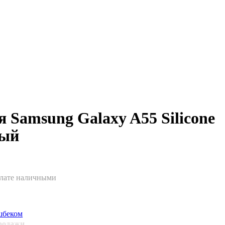
я Samsung Galaxy A55 Silicone
лый
плате наличными
шбеком
продажи