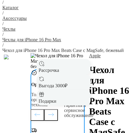
/
Каталог
/
Аксессуары
/
Чехлы
/
Чехлы для iPhone 16 Pro Max
/
Чехол для iPhone 16 Pro Max Beats Case с MagSafe, бежевый
Apple
Чехол
Рассрочка
для
Оригинал
Гарантия до
Выгода 3000₽
iPhone 16
5 лет
Только новая,
Pro Max
оригинальная
Официальная
Подарки
техника
гарантия и
Beats
сервисное
обслуживание
Case с
MagSafe,