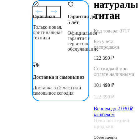
натураль
титан
Оригинал
Гарантия до
5 лет
Только новая,
Код товара:
3717
оригинальная
Официальная
техника
гарантия и
Без учета
сервисное
распродажи
обслуживание
122 390 ₽
Со скидкой при
оплате наличными
Доставка и самовывоз
101 490 ₽
Доставка за 2 часа или
самовывоз сегодня
122 390 ₽
Вернем до
2 030
₽
кэшбеком
Цена последней
продажи
Объем памяти