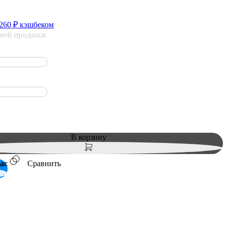
 260
₽ кэшбеком
дней продажи
В корзину
ас
Сравнить