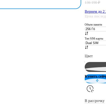
136 190 ₽
Вернем до
2
Цена после
Объем памяти
Тип SIM-карты
Цвет
Купить сейч
В рассрочку