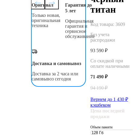
Оригинал
Гарантия до
титан
5 лет
Только новая,
оригинальная
Официальная
Код товара:
3609
техника
гарантия и
сервисное
Без учета
обслуживание
распродажи
93 590 ₽
Со скидкой при
Доставка и самовывоз
оплате наличными
Доставка за 2 часа или
71 490 ₽
самовывоз сегодня
94 190 ₽
Вернем до
1 430
₽
кэшбеком
Цена последней
продажи
Объем памяти