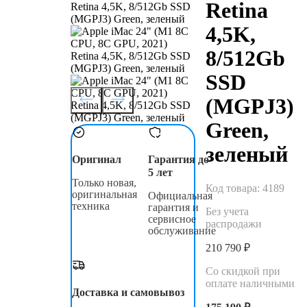
Retina
4,5K,
8/512Gb
SSD
(MGPJ3)
Green,
зеленый
Оригинал
Гарантия до
5 лет
Только новая,
Код товара:
4189
оригинальная
Официальная
техника
гарантия и
Без учета
сервисное
распродажи
обслуживание
210 790 ₽
Со скидкой при
оплате наличными
Доставка и самовывоз