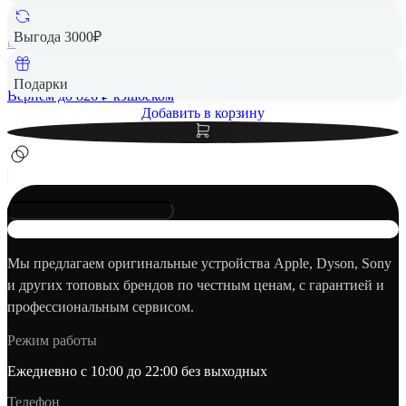
256 Гб
Выгода 3000₽
nano SIM+eSIM
41 290 ₽
Подарки
Вернем до
826
₽ кэшбеком
Добавить в корзину
Мы предлагаем оригинальные устройства Apple, Dyson, Sony
и других топовых брендов по честным ценам, с гарантией и
профессиональным сервисом.
Режим работы
Ежедневно с 10:00 до 22:00 без выходных
Телефон