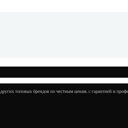
Смартфон HONOR X9d 12/256 Gb Бежевый EAC
Цена по запросу
Добавить в корзину
 других топовых брендов по честным ценам, с гарантией и про