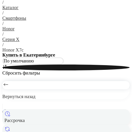
/
Каталог
/
Смартфоны
/
Honor
/
Серия X
/
Honor X7c
Купить в Екатеринбурге
Сбросить фильтры
Вернуться назад
Рассрочка
Смартфон HONOR X7c 8/128GB Moonlight White