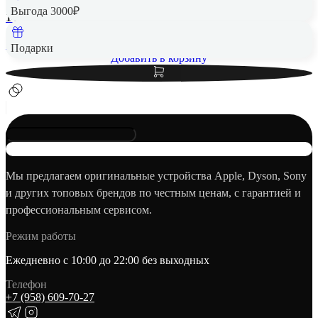
256 Гб
Выгода 3000₽
14 490 ₽
Вернем до
290
₽ кэшбеком
Подарки
Добавить в корзину
Мы предлагаем оригинальные устройства Apple, Dyson, Sony
и других топовых брендов по честным ценам, с гарантией и
профессиональным сервисом.
Режим работы
Ежедневно с 10:00 до 22:00 без выходных
Телефон
+7 (958) 609‑70‑27