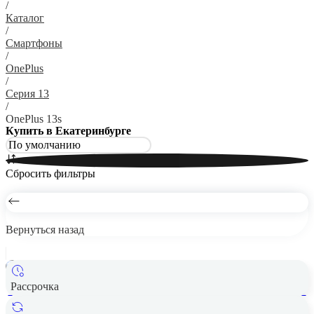
/
Каталог
/
Смартфоны
/
OnePlus
/
Серия 13
/
OnePlus 13s
Купить в Екатеринбурге
Сбросить фильтры
Вернуться назад
Рассрочка
Смартфон OnePlus 13S 12/512 ГБ Black Velvet CPH2723 EU