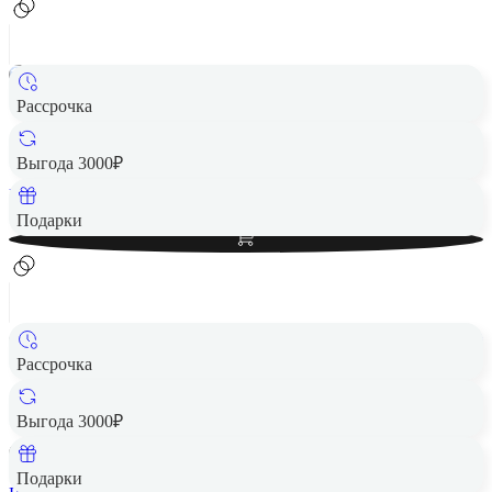
Рассрочка
Смартфон HUAWEI Pura 80 Ultra 16/512Gb Black EAC
81 490 ₽
Выгода 3000₽
Вернем до
1 630
₽ кэшбеком
Добавить в корзину
Подарки
Рассрочка
Чехол защитный VLP Kevlar Case с MagSafe для Huawei
Pura 80 Pro, черный
Выгода 3000₽
6 110 ₽
Подарки