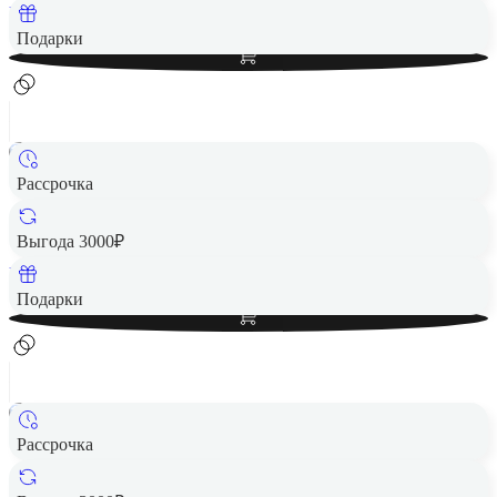
Вернем до
1 250
₽ кэшбеком
Добавить в корзину
Подарки
Рассрочка
Смартфон HUAWEI Pura 70 Ultra 16/1TB Black RU
79 990 ₽
Выгода 3000₽
Вернем до
1 600
₽ кэшбеком
Добавить в корзину
Подарки
Рассрочка
Смартфон HUAWEI Pura 70 Pro 12/512GB White
Цена по запросу