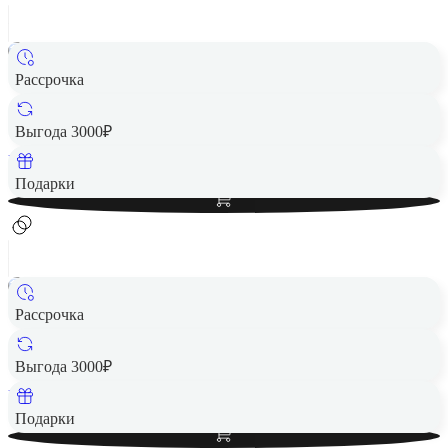
Рассрочка
Смарт-часы HONOR Watch 5 Black (STL-B19)
8 990 ₽
Выгода 3000₽
Вернем до
180
₽ кэшбеком
Добавить в корзину
Подарки
Рассрочка
Смарт-часы HUAWEI Watch GT 5 46mm Blue EU
11 290 ₽
Выгода 3000₽
Вернем до
226
₽ кэшбеком
Добавить в корзину
Подарки