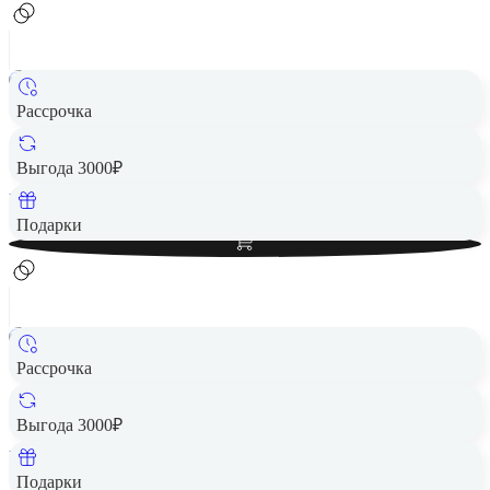
Рассрочка
Смарт-часы HONOR Watch 5 Gold (STL-B19)
11 990 ₽
Выгода 3000₽
Вернем до
240
₽ кэшбеком
Добавить в корзину
Подарки
Рассрочка
Смарт-часы HUAWEI Watch GT 5 41mm Blue
12 490 ₽
Выгода 3000₽
Вернем до
250
₽ кэшбеком
Добавить в корзину
Подарки