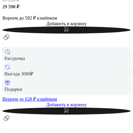
37 290 ₽
29 590 ₽
Вернем до
592
₽ кэшбеком
Добавить в корзину
Рассрочка
Samsung Galaxy A56 5G 12/256Gb Awesome Pink, розовый
256 Гб
Выгода 3000₽
40 290 ₽
31 390 ₽
Подарки
Вернем до
628
₽ кэшбеком
Добавить в корзину