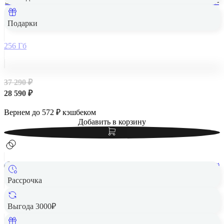
Samsung Galaxy A56 5G 8/256Gb Awesome Lightgrey, светло-
серый
Подарки
256 Гб
37 290 ₽
28 590 ₽
Вернем до
572
₽ кэшбеком
Добавить в корзину
Рассрочка
Samsung Galaxy A56 5G 8/256Gb Awesome Olive , оливковый
Выгода 3000₽