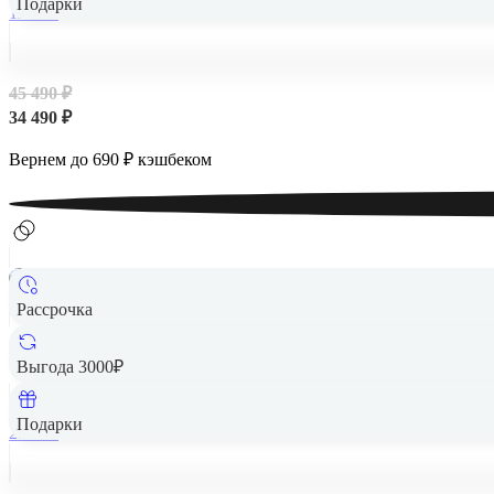
Подарки
128 Гб
45 490 ₽
34 490 ₽
Вернем до
690
₽ кэшбеком
Рассрочка
Выгода 3000₽
Подарки
256 Гб