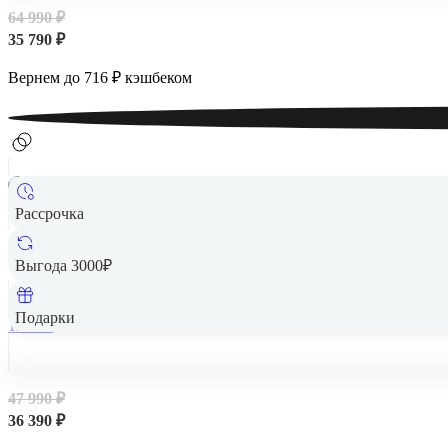
64 990 ₽
35 790 ₽
Вернем до
716
₽ кэшбеком
Рассрочка
Выгода 3000₽
Подарки
128 Гб
47 990 ₽
36 390 ₽