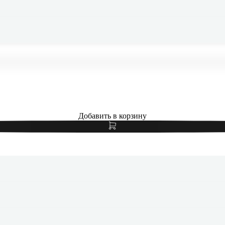
Samsung Galaxy S24 FE 8/256Gb Blue, голубой
Добавить в корзину
Samsung Galaxy S24 FE 8/128Gb Blue, голубой