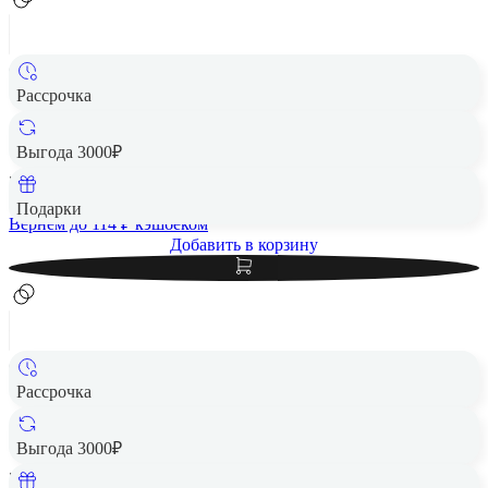
Рассрочка
Чехол защитный VLP Aster Case с MagSafe для Samsung
S25 FE, темно-синий
Выгода 3000₽
5 692 ₽
Подарки
Вернем до
114
₽ кэшбеком
Добавить в корзину
Рассрочка
Чехол защитный VLP Aster Case с MagSafe для Samsung
S25 FE, молочный
Выгода 3000₽
5 692 ₽