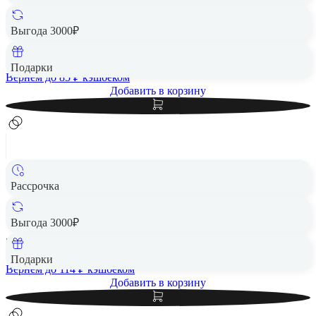
Чехол защитный VLP Moon Case с MagSafe для Samsung
S25 FE, лавандовый
Выгода 3000₽
4 264 ₽
Подарки
Вернем до
85
₽ кэшбеком
Добавить в корзину
Рассрочка
Чехол защитный VLP Aster Case с MagSafe для Samsung
S25 FE, черный
Выгода 3000₽
5 692 ₽
Подарки
Вернем до
114
₽ кэшбеком
Добавить в корзину