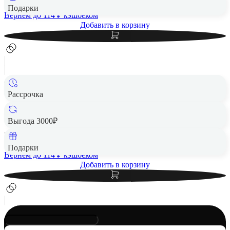
Подарки
Вернем до
114
₽ кэшбеком
Добавить в корзину
Рассрочка
Чехол защитный VLP Aster Case с MagSafe для Samsung
S25 FE, розовый
Выгода 3000₽
5 692 ₽
Подарки
Вернем до
114
₽ кэшбеком
Добавить в корзину