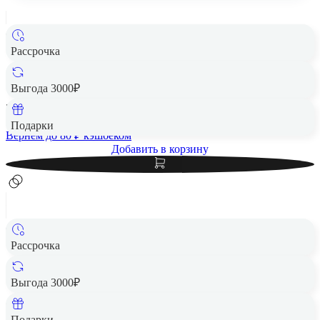
Рассрочка
Чехол защитный VLP Crystal Case с MagSafe Samsung S25
FE, прозрачный
Выгода 3000₽
3 980 ₽
Подарки
Вернем до
80
₽ кэшбеком
Добавить в корзину
Рассрочка
Чехол защитный VLP Moon Case с MagSafe для Samsung
S25 FE, черный
Выгода 3000₽
4 264 ₽
Подарки