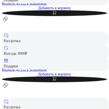
Вернем до
112
₽ кэшбеком
Добавить в корзину
Рассрочка
Чехол защитный VLP Aster Case с MagSafe для Samsung
S24 FE, серый
Выгода 3000₽
5 580 ₽
Подарки
Вернем до
112
₽ кэшбеком
Добавить в корзину
Рассрочка