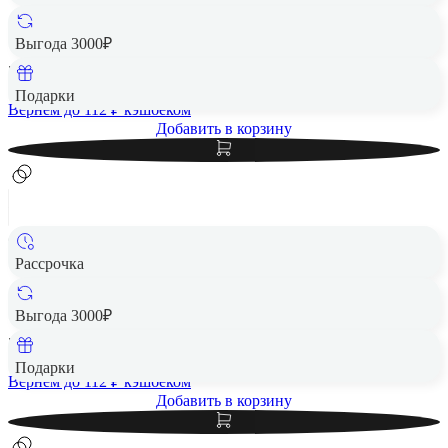
Чехол защитный VLP Aster Case с MagSafe для Samsung
S24 FE, зеленый
Выгода 3000₽
5 580 ₽
Подарки
Вернем до
112
₽ кэшбеком
Добавить в корзину
Рассрочка
Чехол защитный VLP Aster Case с MagSafe для Samsung
S24 FE, серо-голубой
Выгода 3000₽
5 580 ₽
Подарки
Вернем до
112
₽ кэшбеком
Добавить в корзину