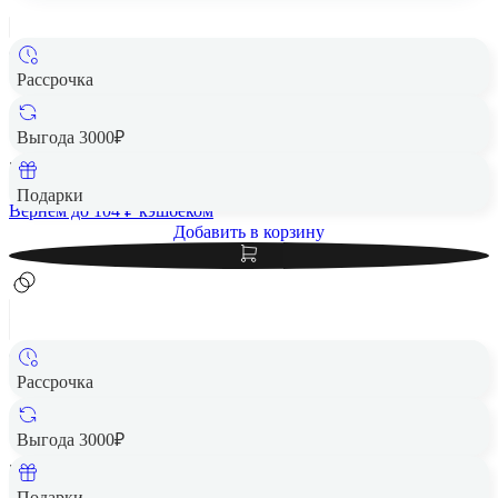
Рассрочка
Чехол защитный VLP Crystal Case MagSafe для Samsung
S24 FE, прозрачный
Выгода 3000₽
5 180 ₽
Подарки
Вернем до
104
₽ кэшбеком
Добавить в корзину
Рассрочка
Чехол защитный VLP Aster Case с MagSafe для Samsung
S24 FE, черный
Выгода 3000₽
5 580 ₽
Подарки