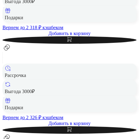
Выгода 3000₽
1 Тб
115 890 ₽
Подарки
Вернем до
2 318
₽ кэшбеком
Добавить в корзину
Рассрочка
Apple MacBook Air 13" (M5, 10C CPU, 10C GPU, 2026)
16/1Tb SSD Sky Blue, «голубое небо»
Выгода 3000₽
1 Тб
116 290 ₽
Подарки
Вернем до
2 326
₽ кэшбеком
Добавить в корзину