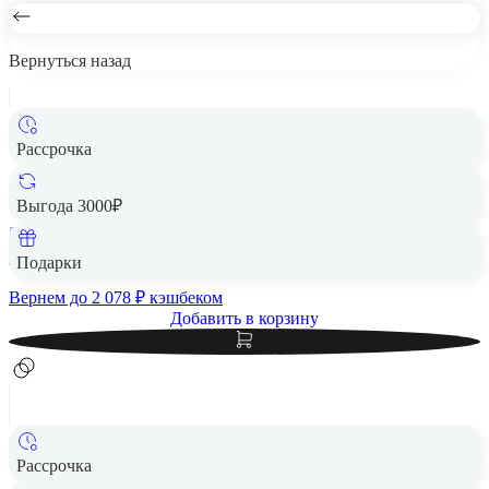
Вернуться назад
Рассрочка
Apple MacBook Air 13" (M5, 10C CPU, 8C GPU, 2026)
16/512Gb SSD Midnight, «тёмная ночь»
Выгода 3000₽
512 Гб
103 890 ₽
Подарки
Вернем до
2 078
₽ кэшбеком
Добавить в корзину
Рассрочка