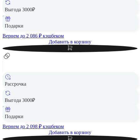
Apple MacBook Air 13" (M5, 10C CPU, 8C GPU, 2026)
16/512Gb SSD Starlight, «сияющая звезда»
Выгода 3000₽
512 Гб
104 290 ₽
Подарки
Вернем до
2 086
₽ кэшбеком
Добавить в корзину
Рассрочка
Apple MacBook Air 13" (M5, 10C CPU, 8C GPU, 2026)
16/512Gb SSD Sky Blue, «голубое небо»
Выгода 3000₽
512 Гб
104 890 ₽
Подарки
Вернем до
2 098
₽ кэшбеком
Добавить в корзину