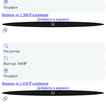
1 Тб
119 390 ₽
Подарки
Вернем до
2 388
₽ кэшбеком
Добавить в корзину
Рассрочка
Apple MacBook Air 13" (M5, 10C CPU, 10C GPU, 2026)
24/1Tb SSD Starlight, «сияющая звезда»
Выгода 3000₽
1 Тб
141 890 ₽
Подарки
Вернем до
2 838
₽ кэшбеком
Добавить в корзину