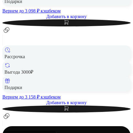
Подарки
Вернем до
3 098
₽ кэшбеком
Добавить в корзину
Рассрочка
Apple MacBook Air 13" (M5, 10C CPU, 10C GPU, 2026)
24/1Tb SSD Silver, серебристый
Выгода 3000₽
1 Тб
157 890 ₽
Подарки
Вернем до
3 158
₽ кэшбеком
Добавить в корзину