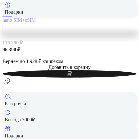
Подарки
1 Тб
nano SIM+eSIM
116 290 ₽
96 390 ₽
Вернем до
1 928
₽ кэшбеком
Добавить в корзину
Рассрочка
Выгода 3000₽
Apple iPhone 14 Pro Max 128Gb Space Black, «чёрный
космос»
Подарки