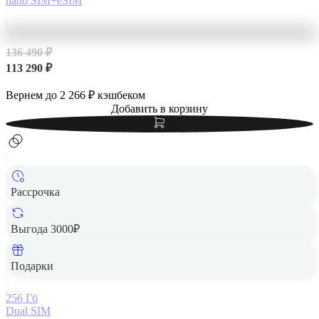
nano SIM+eSIM
136 490 ₽
113 290 ₽
Вернем до
2 266
₽ кэшбеком
Добавить в корзину
Рассрочка
Выгода 3000₽
Apple iPhone 14 Pro Max 256Gb Dual SIM Deep Purple,
темно-фиолетовый
Подарки
256 Гб
Dual SIM