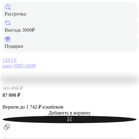
Рассрочка
Выгода 3000₽
Apple iPhone 14 Pro Max 128Gb Deep Purple, темно-
фиолетовый
Подарки
128 Гб
nano SIM+eSIM
105 090 ₽
87 090 ₽
Вернем до
1 742
₽ кэшбеком
Добавить в корзину