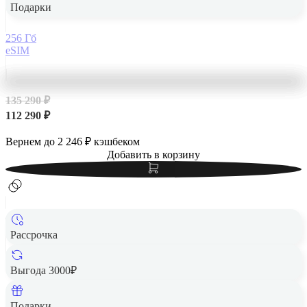
Подарки
256 Гб
eSIM
135 290 ₽
112 290 ₽
Вернем до
2 246
₽ кэшбеком
Добавить в корзину
Рассрочка
Выгода 3000₽
Apple iPhone 14 Pro Max 256Gb Dual SIM Space Black,
«чёрный космос»
Подарки