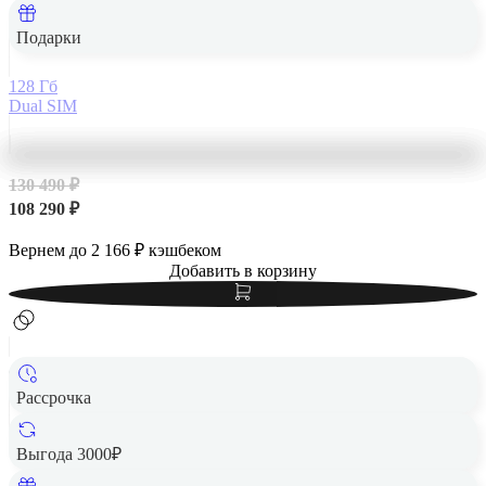
темно-фиолетовый
Подарки
128 Гб
Dual SIM
130 490 ₽
108 290 ₽
Вернем до
2 166
₽ кэшбеком
Добавить в корзину
Рассрочка
Выгода 3000₽
Apple iPhone 14 Pro Max 256Gb Space Black, «чёрный
космос»