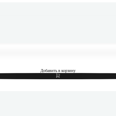
 Pro 13" (M5, 2025) Wi-Fi + Cellular 256Gb Space Black, «чёр
Добавить в корзину
 Pro 13" (M5, 2025) Wi-Fi + Cellular 256Gb Space Black, «чёр