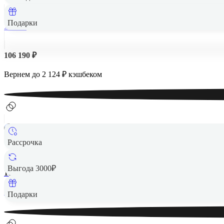
Подарки
256 Гб
106 190 ₽
Вернем до
2 124
₽ кэшбеком
Рассрочка
Apple
256 Гб
Выгода 3000₽
107 190 ₽
Вернем до
2 144
₽ кэшбеком
Подарки