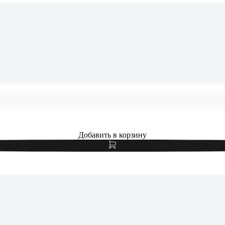
e iPad Pro 13" (M5, 2025) Wi-Fi + Cellular 256Gb Silver, серебр
Добавить в корзину
e iPad Pro 13" (M5, 2025) Wi-Fi + Cellular 256Gb Silver, серебр