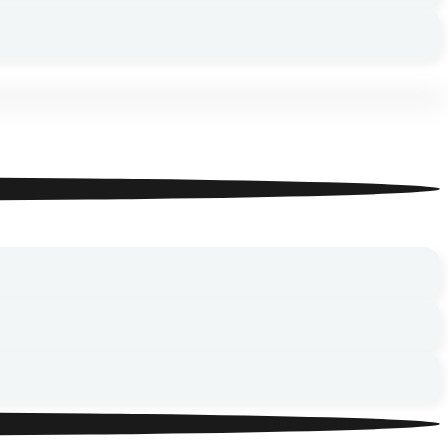
осмос»