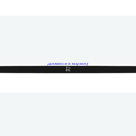
 iPad Pro 13" (M5, 2025) Wi-Fi 256Gb Space Black, «чёрный к
Добавить в корзину
 iPad Pro 13" (M5, 2025) Wi-Fi 256Gb Space Black, «чёрный к