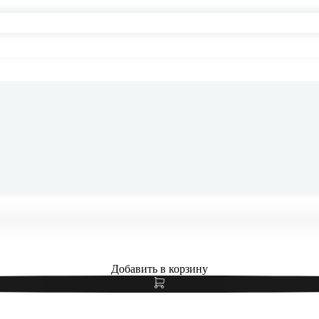
 Pro 13" (M5, 2025) Wi-Fi + Cellular 256Gb Space Black, «чёр
Добавить в корзину