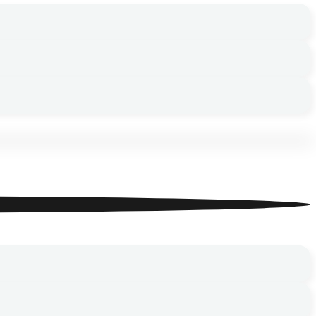
истый
истый