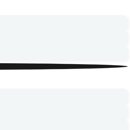
осмос»
осмос»