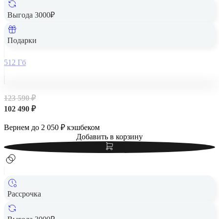
Выгода 3000₽
Apple iPad Air 13" (M2, 2024, 6 gen) Wi-Fi 512Gb Blue,
голубой
Подарки
512 Гб
123 590 ₽
102 490 ₽
Вернем до
2 050
₽ кэшбеком
Добавить в корзину
Рассрочка
Apple iPad Air 13" (M2, 2024, 6 gen) Wi-Fi 1Tb Space Gray,
«серый космос»