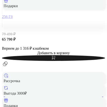
Подарки
256 Гб
79 490 ₽
65 790 ₽
Вернем до
1 316
₽ кэшбеком
Добавить в корзину
Рассрочка
Выгода 3000₽
Apple iPad Air 13" (M2, 2024, 6 gen) Wi-Fi + Cellular 128Gb
Starlight, «сияющая звезда»
Подарки