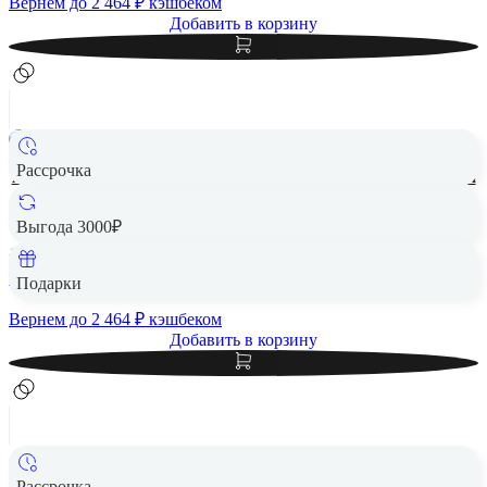
Вернем до
2 464
₽ кэшбеком
Добавить в корзину
Рассрочка
Apple iPad Air 13" (M2, 2024, 6 gen) Wi-Fi 1Tb Blue, голубой
1 Тб
Выгода 3000₽
148 390 ₽
123 190 ₽
Подарки
Вернем до
2 464
₽ кэшбеком
Добавить в корзину
Рассрочка