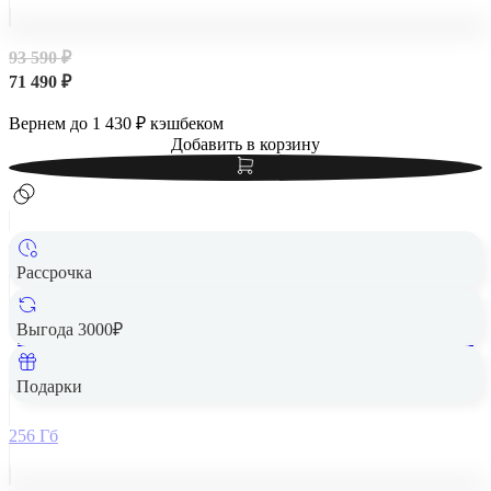
93 590 ₽
71 490 ₽
Вернем до
1 430
₽ кэшбеком
Добавить в корзину
Рассрочка
Выгода 3000₽
Apple iPad Air 13" (M2, 2024, 6 gen) Wi-Fi + Cellular 256Gb
Starlight, «сияющая звезда»
Подарки
256 Гб