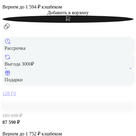
Вернем до
1 594
₽ кэшбеком
Добавить в корзину
Рассрочка
Выгода 3000₽
Apple iPad Air 13" (M2, 2024, 6 gen) Wi-Fi + Cellular 128Gb
Space Gray, «серый космос»
Подарки
128 Гб
105 690 ₽
87 590 ₽
Вернем до
1 752
₽ кэшбеком