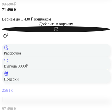
93 590 ₽
71 490 ₽
Вернем до
1 430
₽ кэшбеком
Добавить в корзину
Рассрочка
Выгода 3000₽
Apple iPad Air 13" (M2, 2024, 6 gen) Wi-Fi + Cellular 256Gb
Starlight, «сияющая звезда»
Подарки
256 Гб
97 490 ₽