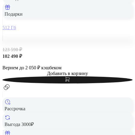
Apple iPad Air 13" (M2, 2024, 6 gen) Wi-Fi 512Gb Blue,
голубой
Подарки
512 Гб
123 590 ₽
102 490 ₽
Вернем до
2 050
₽ кэшбеком
Добавить в корзину
Рассрочка
Apple iPad Air 13" (M2, 2024, 6 gen) Wi-Fi 1Tb Space Gray,
«серый космос»
Выгода 3000₽
1 Тб