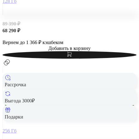
128 Гб
89 390 ₽
68 290 ₽
Вернем до
1 366
₽ кэшбеком
Добавить в корзину
Рассрочка
Выгода 3000₽
Apple iPad Air 13" (M2, 2024, 6 gen) Wi-Fi + Cellular 256Gb
Space Gray, «серый космос»
Подарки
256 Гб