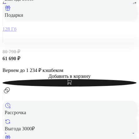
Apple iPad Air 13" (M2, 2024, 6 gen) Wi-Fi 128Gb Space Gray,
«серый космос»
Подарки
128 Гб
80 790 ₽
61 690 ₽
Вернем до
1 234
₽ кэшбеком
Добавить в корзину
Рассрочка
Выгода 3000₽
Apple iPad Air 13" (M2, 2024, 6 gen) Wi-Fi + Cellular 128Gb
Purple, фиолетовый