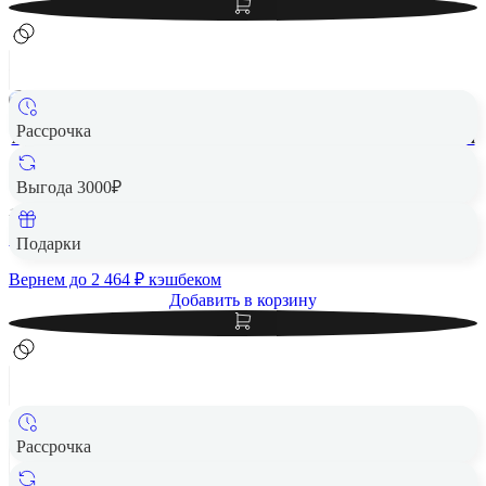
Рассрочка
Apple iPad Air 13" (M2, 2024, 6 gen) Wi-Fi 1Tb Blue, голубой
1 Тб
Выгода 3000₽
148 390 ₽
123 190 ₽
Подарки
Вернем до
2 464
₽ кэшбеком
Добавить в корзину
Рассрочка