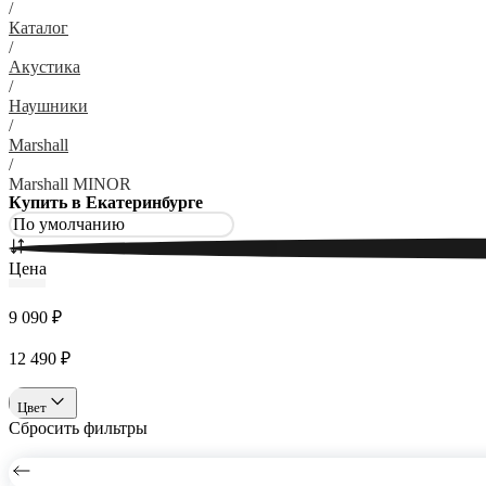
/
Каталог
/
Акустика
/
Наушники
/
Marshall
/
Marshall MINOR
Купить в Екатеринбурге
Цена
9 090 ₽
12 490 ₽
Цвет
Сбросить фильтры