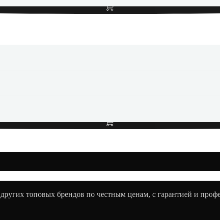
Беспроводные наушники Marshall MINOR 3 Black, черный
Добавить в корзину
 других топовых брендов по честным ценам, с гарантией и про