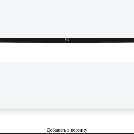
Чехол для iPhone 17 c MagSafe Silicone Case Красный
Добавить в корзину
Чехол для iPhone 17 c MagSafe Silicone Case Фиолетовый
Добавить в корзину