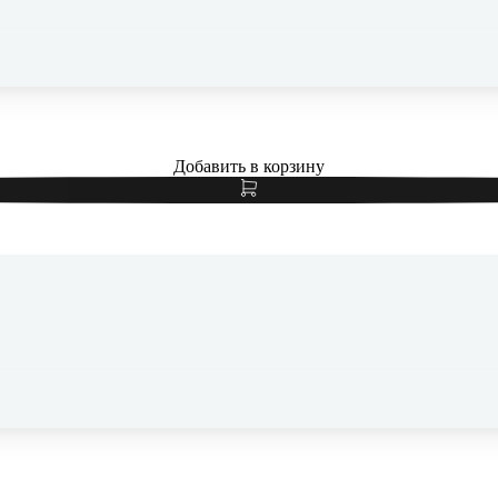
Чехол для iPhone 17 с MagSafe Gurdini Slim Series White, белы
Добавить в корзину
Чехол для iPhone 17 с MagSafe Gurdini Slim Series Pink, розовы