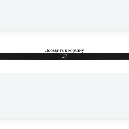
Чехол для iPhone 17 Silicone Case White, белый
Добавить в корзину
Чехол для iPhone 17 с MagSafe Gurdini Slim Series Pink, розовы